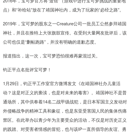
2016年，宝可梦官方将“道馆”（游戏中进行宝可梦挑战的重要地
点）和“补给站”放在了靖国神社内，成为了玩家的“必经之路”。
2019年，宝可梦的股东之一Creature公司一批员工公然参拜靖国
神社，并且在推特上大张旗鼓宣传。在受到大量网友批评后，该
公司也仅是“删帖跑路”，并没有明确的道歉态度。
报道指出，这一次，宝可梦恐怕很难再蒙混过关。
钧正平点名批评宝可梦！
1月29日，钧正平工作室官方微博发文《在靖国神社办儿童活
动？这是对正义的亵渎，也是对未来的毒害》。靖国神社不是普
通场所，其中供奉着14名二战甲级战犯，是日本军国主义发动对
外侵略战争的精神工具和象征，也是东亚受害国人民的集体伤痛
禁区。在此举办以青少年为主要受众的活动，不仅是对历史正义
的践踏、对受害者情感的冒犯，也与该IP一直所倡导的友谊、勇