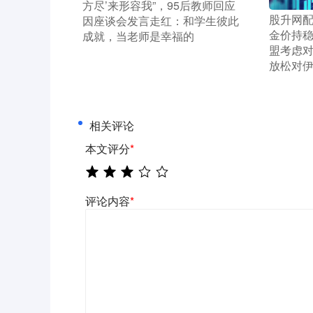
方尽’来形容我”，95后教师回应
​股升网
因座谈会发言走红：和学生彼此
金价持
成就，当老师是幸福的
盟考虑
放松对
相关评论
本文评分
*
评论内容
*