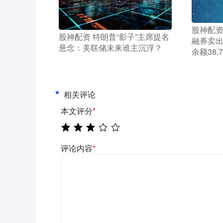
​股神配资
​股神配资 特朗普“影子”主席提名
融券卖出
悬念：美联储未来谁主沉浮？
余额38.
相关评论
本文评分
*
评论内容
*