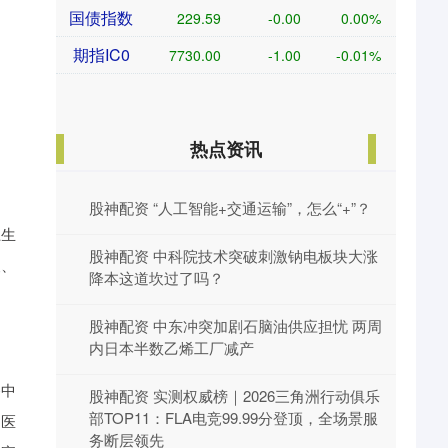
国债指数
229.59
-0.00
0.00%
期指IC0
7730.00
-1.00
-0.01%
热点资讯
股神配资 “人工智能+交通运输”，怎么“+”？
卫生
股神配资 中科院技术突破刺激钠电板块大涨
便、
降本这道坎过了吗？
股神配资 中东冲突加剧石脑油供应担忧 两周
内日本半数乙烯工厂减产
备中
股神配资 实测权威榜｜2026三角洲行动俱乐
部TOP11：FLA电竞99.99分登顶，全场景服
中医
务断层领先