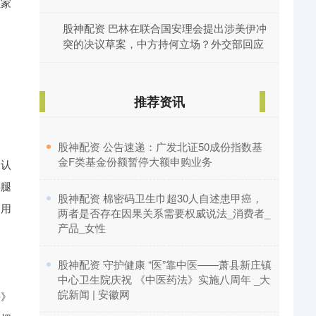
在家
股神配资 巴林在联合国安理会提出涉美伊冲
突的决议草案，中方持何立场？外交部回应
推荐资讯
​股神配资 公告速递：广发北证50成份指数基
金F类基金份额暂停大额申购业务
的认
腰腿
​股神配资 棉密码卫生巾超30人自述患甲癌，
们用
两者是否存在因果关系需要权威说法_消费者_
产品_女性
​股神配资 守护健康 “医”靠中医——萧县新庄镇
中心卫生院庆祝 《中医药法》实施八周年 _大
皖新闻 | 安徽网
法》